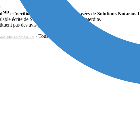
é
MD
MD
ud
et
Verifio
sont des marques déposées de
Solutions Notarius 
able écrite de Solutions Notarius Inc., est interdite.
ituent pas des avis juridiques.
- Tous droits réservés © 2026
GNATURE CONSORTIUM