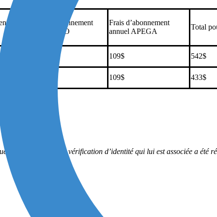
ent
Frais d’abonnement
Frais d’abonnement
Total po
annuel PEO
annuel APEGA
109$
109$
542$
109$
109$
433$
elle est valide et si la vérification d’identité qui lui est associée a ét