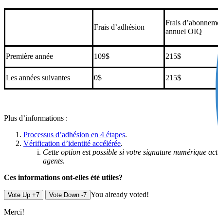
Frais d’abonnem
Frais d’adhésion
annuel OIQ
Première année
109$
215$
Les années suivantes
0$
215$
Plus d’informations :
Processus d’adhésion en 4 étapes
.
Vérification d’identité accélérée
.
Cette option est possible si votre signature numérique actu
agents.
Ces informations ont-elles été utiles?
You already voted!
Vote Up +7
Vote Down -7
Merci!