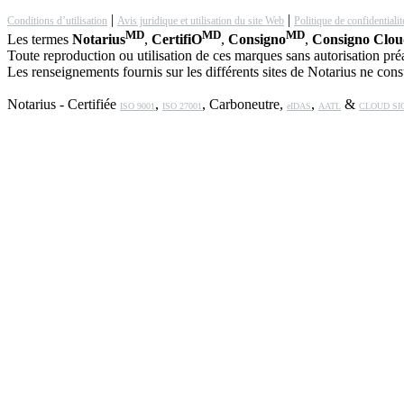
|
|
Conditions d’utilisation
Avis juridique et utilisation du site Web
Politique de confidentialit
MD
MD
MD
Les termes
Notarius
,
CertifiO
,
Consigno
,
Consigno Clo
Toute reproduction ou utilisation de ces marques sans autorisation préal
Les renseignements fournis sur les différents sites de Notarius ne const
Notarius - Certifiée
,
, Carboneutre,
,
&
ISO 9001
ISO 27001
eIDAS
AATL
CLOUD SI