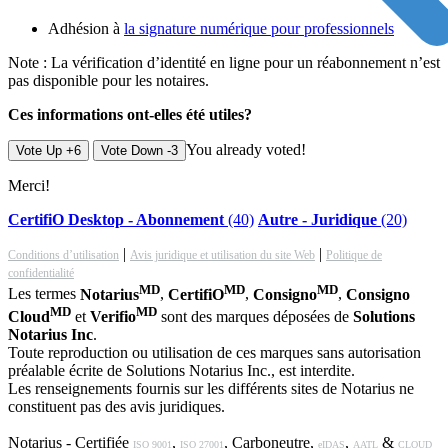
Adhésion à
la signature numérique pour professionnels
Note : La vérification d’identité en ligne pour un réabonnement n’est
pas disponible pour les notaires.
Ces informations ont-elles été utiles?
You already voted!
Vote Up +6
Vote Down -3
Merci!
CertifiO Desktop - Abonnement
(40)
Autre - Juridique
(20)
|
|
Conditions d’utilisation
Avis juridique et utilisation du site Web
Politique de
confidentialité
MD
MD
MD
Les termes
Notarius
,
CertifiO
,
Consigno
,
Consigno
MD
MD
Cloud
et
Verifio
sont des marques déposées de
Solutions
Notarius Inc
.
Toute reproduction ou utilisation de ces marques sans autorisation
préalable écrite de Solutions Notarius Inc., est interdite.
Les renseignements fournis sur les différents sites de Notarius ne
constituent pas des avis juridiques.
Notarius - Certifiée
,
, Carboneutre,
,
&
ISO 9001
ISO 27001
eIDAS
AATL
CLOUD