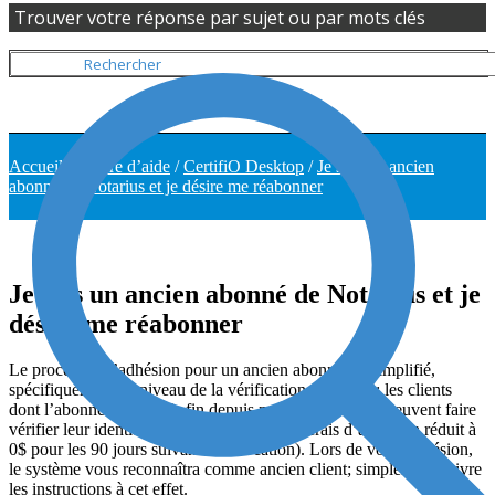
Trouver votre réponse par sujet ou par mots clés
Accueil
/
Centre d’aide
/
CertifiO Desktop
/
Je suis un ancien
abonné de Notarius et je désire me réabonner
Je suis un ancien abonné de Notarius et je
désire me réabonner
Le processus d’adhésion pour un ancien abonné est simplifié,
spécifiquement au niveau de la vérification d’identité; les clients
dont l’abonnement a pris fin depuis moins de 12 mois peuvent faire
vérifier leur identité en ligne (et voient leur frais d’adhésion réduit à
0$ pour les 90 jours suivant la révocation). Lors de votre adhésion,
le système vous reconnaîtra comme ancien client; simplement suivre
les instructions à cet effet.