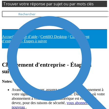
Trouver votre réponse par sujet ou par mots clés
Accueil
/
Centre d’aide
/
CertifiO Desktop
/
Changement
d’entreprise – Étapes à suivre
Changement d'entreprise - Étapes à
suivre
Notes:
Avant de commencer, assurez-vous que votre abonnement à
votre signature numérique
est bien
actif
. Dans le cas où votre
abonnement à votre signature numérique est échu, vous
devez
, pour des raisons de sécurité,
vous abonner de
nouveau
.