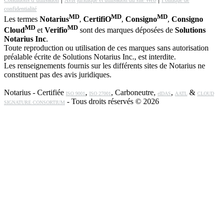
confidentialité
MD
MD
MD
Les termes
Notarius
,
CertifiO
,
Consigno
,
Consigno
MD
MD
Cloud
et
Verifio
sont des marques déposées de
Solutions
Notarius Inc
.
Toute reproduction ou utilisation de ces marques sans autorisation
préalable écrite de Solutions Notarius Inc., est interdite.
Les renseignements fournis sur les différents sites de Notarius ne
constituent pas des avis juridiques.
Notarius - Certifiée
,
, Carboneutre,
,
&
ISO 9001
ISO 27001
eIDAS
AATL
CLOUD
- Tous droits réservés © 2026
SIGNATURE CONSORTIUM