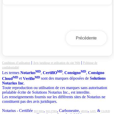
Précédente
|
|
Conditions d’utilisation
Avis juridique et utilisation du site Web
Politique de
confidentialité
MD
MD
MD
Les termes
Notarius
,
CertifiO
,
Consigno
,
Consigno
MD
MD
Cloud
et
Verifio
sont des marques déposées de
Solutions
Notarius Inc
.
Toute reproduction ou utilisation de ces marques sans autorisation
préalable écrite de Solutions Notarius Inc., est interdite.
Les renseignements fournis sur les différents sites de Notarius ne
constituent pas des avis juridiques.
Notarius - Certifiée
,
, Carboneutre,
,
&
ISO 9001
ISO 27001
eIDAS
AATL
CLOUD