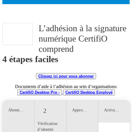
L’adhésion à la signature
numérique CertifiO
comprend
4 étapes faciles
Cliquez ici pour vous abonner
Documents d’aide à l’adhésion au sein d’organisations:
CertifiO Desktop Pro -
CertifiO Desktop Employé
1
3
4
2
Abonnement
Approbation
Activation
Vérification
d’identité