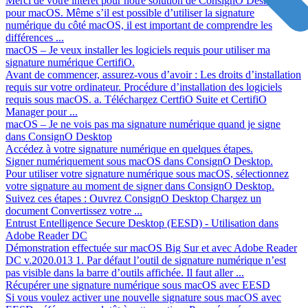
Merci de votre intérêt pour notre solution de ConsignO Desktop
pour macOS. Même s’il est possible d’utiliser la signature
numérique du côté macOS, il est important de comprendre les
différences ...
macOS – Je veux installer les logiciels requis pour utiliser ma
signature numérique CertifiO.
Avant de commencer, assurez-vous d’avoir : Les droits d’installation
requis sur votre ordinateur. Procédure d’installation des logiciels
requis sous macOS. a. Téléchargez CertfiO Suite et CertifiO
Manager pour ...
macOS – Je ne vois pas ma signature numérique quand je signe
dans ConsignO Desktop
Accédez à votre signature numérique en quelques étapes.
Signer numériquement sous macOS dans ConsignO Desktop.
Pour utiliser votre signature numérique sous macOS, sélectionnez
votre signature au moment de signer dans ConsignO Desktop.
Suivez ces étapes : Ouvrez ConsignO Desktop Chargez un
document Convertissez votre ...
Entrust Entelligence Secure Desktop (EESD) - Utilisation dans
Adobe Reader DC
Démonstration effectuée sur macOS Big Sur et avec Adobe Reader
DC v.2020.013 1. Par défaut l’outil de signature numérique n’est
pas visible dans la barre d’outils affichée. Il faut aller ...
Récupérer une signature numérique sous macOS avec EESD
Si vous voulez activer une nouvelle signature sous macOS avec