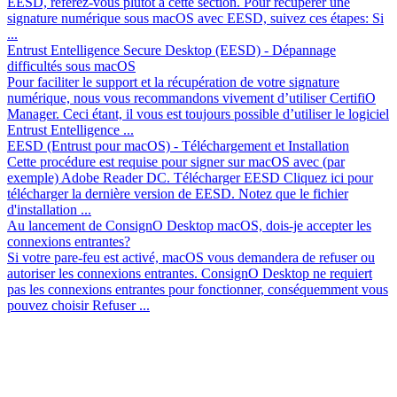
EESD, référez-vous plutôt à cette section. Pour récupérer une
signature numérique sous macOS avec EESD, suivez ces étapes: Si
...
Entrust Entelligence Secure Desktop (EESD) - Dépannage
difficultés sous macOS
Pour faciliter le support et la récupération de votre signature
numérique, nous vous recommandons vivement d’utiliser CertifiO
Manager. Ceci étant, il vous est toujours possible d’utiliser le logiciel
Entrust Entelligence ...
EESD (Entrust pour macOS) - Téléchargement et Installation
Cette procédure est requise pour signer sur macOS avec (par
exemple) Adobe Reader DC. Télécharger EESD Cliquez ici pour
télécharger la dernière version de EESD. Notez que le fichier
d'installation ...
Au lancement de ConsignO Desktop macOS, dois-je accepter les
connexions entrantes?
Si votre pare-feu est activé, macOS vous demandera de refuser ou
autoriser les connexions entrantes. ConsignO Desktop ne requiert
pas les connexions entrantes pour fonctionner, conséquemment vous
pouvez choisir Refuser ...