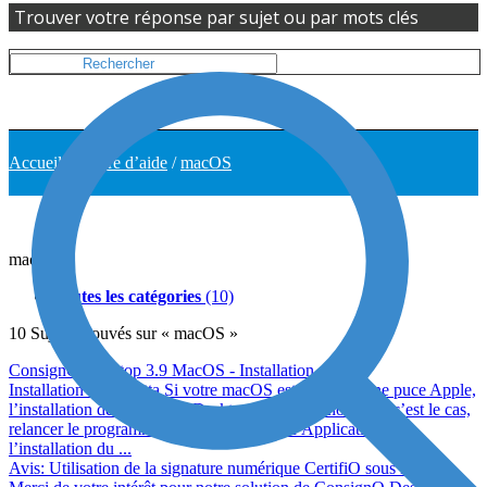
Trouver votre réponse par sujet ou par mots clés
Accueil
/
Centre d’aide
/
macOS
macOS
Toutes les catégories
(10)
10
Sujets
Trouvés sur « macOS »
ConsignO Desktop 3.9 MacOS - Installation
Installation de Rosetta Si votre macOS est équipé d’une puce Apple,
l’installation de ConsignO Desktop pourrait échouer. Si c’est le cas,
relancer le programme depuis votre dosser Applications,
l’installation du ...
Avis: Utilisation de la signature numérique CertifiO sous macOS