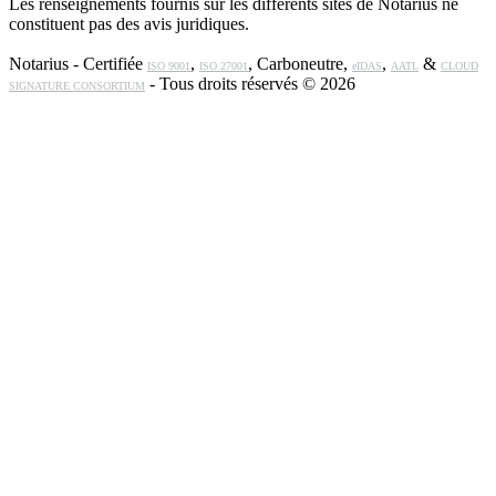
Les renseignements fournis sur les différents sites de Notarius ne
constituent pas des avis juridiques.
Notarius - Certifiée
,
, Carboneutre,
,
&
ISO 9001
ISO 27001
eIDAS
AATL
CLOUD
- Tous droits réservés © 2026
SIGNATURE CONSORTIUM