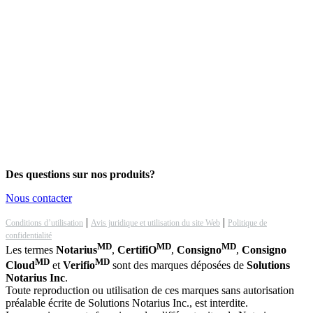
Des questions sur nos produits?
Nous contacter
|
|
Conditions d’utilisation
Avis juridique et utilisation du site Web
Politique de
confidentialité
MD
MD
MD
Les termes
Notarius
,
CertifiO
,
Consigno
,
Consigno
MD
MD
Cloud
et
Verifio
sont des marques déposées de
Solutions
Notarius Inc
.
Toute reproduction ou utilisation de ces marques sans autorisation
préalable écrite de Solutions Notarius Inc., est interdite.