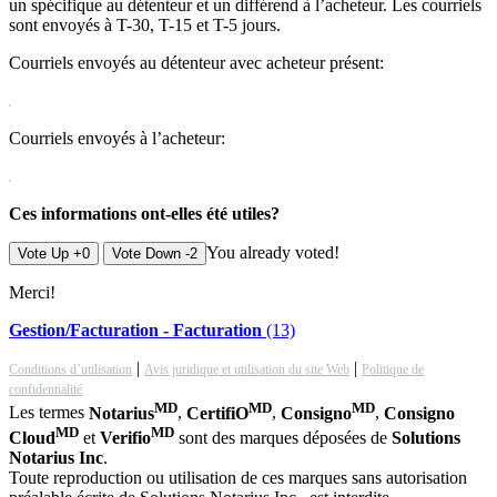
un spécifique au détenteur et un différend à l’acheteur. Les courriels
sont envoyés à T-30, T-15 et T-5 jours.
Courriels envoyés au détenteur avec acheteur présent:
Courriels envoyés à l’acheteur:
Ces informations ont-elles été utiles?
You already voted!
Vote Up +0
Vote Down -2
Merci!
Gestion/Facturation - Facturation
(13)
|
|
Conditions d’utilisation
Avis juridique et utilisation du site Web
Politique de
confidentialité
MD
MD
MD
Les termes
Notarius
,
CertifiO
,
Consigno
,
Consigno
MD
MD
Cloud
et
Verifio
sont des marques déposées de
Solutions
Notarius Inc
.
Toute reproduction ou utilisation de ces marques sans autorisation