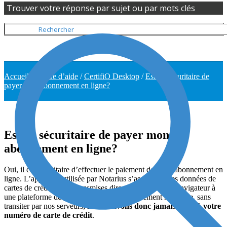
Trouver votre réponse par sujet ou par mots clés
Accueil
/
Centre d’aide
/
CertifiO Desktop
/
Est-ce sécuritaire de
payer mon abonnement en ligne?
Est-ce sécuritaire de payer mon
abonnement en ligne?
Oui, il est sécuritaire d’effectuer le paiement de votre abonnement en
ligne. L’approche utilisée par Notarius s’assure que les données de
cartes de crédit soient transmises directement de votre navigateur à
une plateforme de paiement certifiée et hautement sécurisée, sans
transiter par nos serveurs;
nous n’avons donc jamais accès à votre
numéro de carte de crédit
.