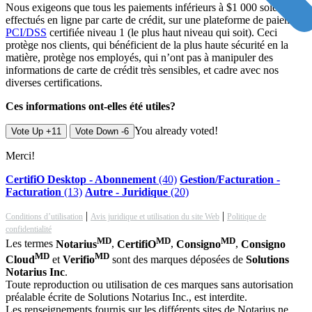
Nous exigeons que tous les paiements inférieurs à $1 000 soient
effectués en ligne par carte de crédit, sur une plateforme de paiement
PCI/DSS
certifiée niveau 1 (le plus haut niveau qui soit). Ceci
protège nos clients, qui bénéficient de la plus haute sécurité en la
matière, protège nos employés, qui n’ont pas à manipuler des
informations de carte de crédit très sensibles, et cadre avec nos
diverses certifications.
Ces informations ont-elles été utiles?
You already voted!
Vote Up +11
Vote Down -6
Merci!
CertifiO Desktop - Abonnement
(40)
Gestion/Facturation -
Facturation
(13)
Autre - Juridique
(20)
|
|
Conditions d’utilisation
Avis juridique et utilisation du site Web
Politique de
confidentialité
MD
MD
MD
Les termes
Notarius
,
CertifiO
,
Consigno
,
Consigno
MD
MD
Cloud
et
Verifio
sont des marques déposées de
Solutions
Notarius Inc
.
Toute reproduction ou utilisation de ces marques sans autorisation
préalable écrite de Solutions Notarius Inc., est interdite.
Les renseignements fournis sur les différents sites de Notarius ne