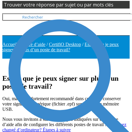
Trouver votre réponse par sujet ou par mots clés
Accueil
/
Centre d’aide
/
CertifiO Desktop
/
Est-ce que je peux
signer sur plus d’un poste de travail?
Est-ce que je peux signer sur plus d'un
poste de travail?
Oui, mais il est fortement recommandé dans ce cas de conserver
votre signature numérique (fichier .epf) sur une clé de mémoire
USB.
Nous vous invitons à suivre les étapes indiquées sur cette page
d’aide afin de configurer les différents postes de travail :
Vous avez
changé d’ordinateur? Étapes à suivre