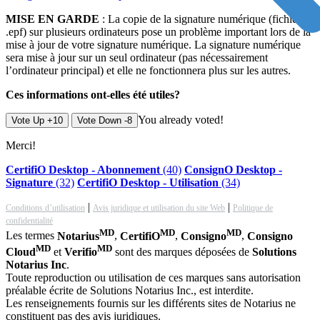
MISE EN GARDE
: La copie de la signature numérique (fichier
.epf) sur plusieurs ordinateurs pose un problème important lors de la
mise à jour de votre signature numérique. La signature numérique
sera mise à jour sur un seul ordinateur (pas nécessairement
l’ordinateur principal) et elle ne fonctionnera plus sur les autres.
Ces informations ont-elles été utiles?
You already voted!
Vote Up +10
Vote Down -8
Merci!
CertifiO Desktop - Abonnement
(40)
ConsignO Desktop -
Signature
(32)
CertifiO Desktop - Utilisation
(34)
|
|
Conditions d’utilisation
Avis juridique et utilisation du site Web
Politique de
confidentialité
MD
MD
MD
Les termes
Notarius
,
CertifiO
,
Consigno
,
Consigno
MD
MD
Cloud
et
Verifio
sont des marques déposées de
Solutions
Notarius Inc
.
Toute reproduction ou utilisation de ces marques sans autorisation
préalable écrite de Solutions Notarius Inc., est interdite.
Les renseignements fournis sur les différents sites de Notarius ne
constituent pas des avis juridiques.