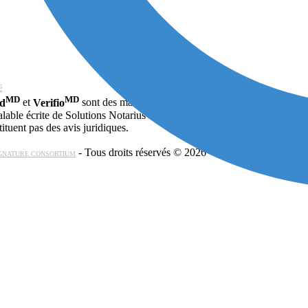
é
MD
MD
ud
et
Verifio
sont des marques déposées de
Solutions Notarius 
able écrite de Solutions Notarius Inc., est interdite.
ituent pas des avis juridiques.
- Tous droits réservés © 2026
GNATURE CONSORTIUM