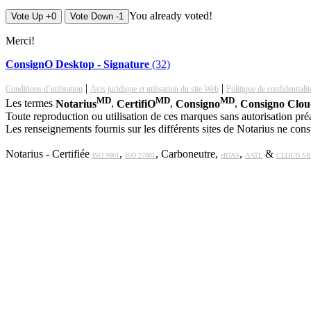
You already voted!
Vote Up +0
Vote Down -1
Merci!
ConsignO Desktop - Signature
(32)
|
|
Conditions d’utilisation
Avis juridique et utilisation du site Web
Politique de confidentialit
MD
MD
MD
Les termes
Notarius
,
CertifiO
,
Consigno
,
Consigno Clo
Toute reproduction ou utilisation de ces marques sans autorisation préal
Les renseignements fournis sur les différents sites de Notarius ne const
Notarius - Certifiée
,
, Carboneutre,
,
&
ISO 9001
ISO 27001
eIDAS
AATL
CLOUD SI