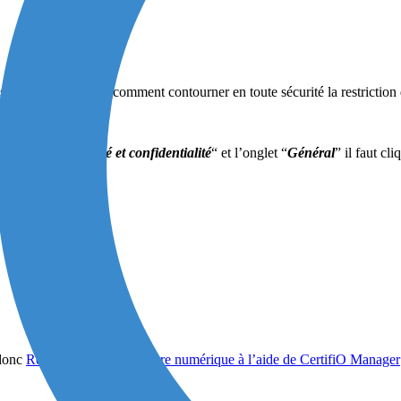
 d’erreur. Voici comment contourner en toute sécurité la restriction 
application “
Sécurité et confidentialité
“ et l’onglet “
Général
” il faut cli
 donc
Récupérer votre signature numérique à l’aide de CertifiO Manager