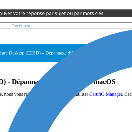
ouver votre réponse par sujet ou par mots clés
Secure Desktop (EESD) – Dépannage difficultés sous macOS
D) - Dépannage difficultés sous macOS
ique, nous vous recommandons vivement d’utiliser
CertifiO Manager
. Cec