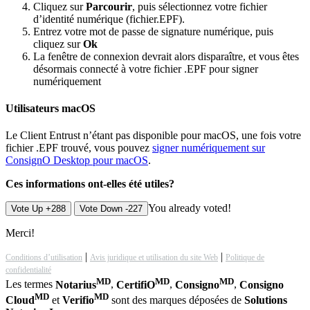
Cliquez sur
Parcourir
, puis sélectionnez votre fichier
d’identité numérique (fichier.EPF).
Entrez votre mot de passe de signature numérique, puis
cliquez sur
Ok
La fenêtre de connexion devrait alors disparaître, et vous êtes
désormais connecté à votre fichier .EPF pour signer
numériquement
Utilisateurs macOS
Le Client Entrust n’étant pas disponible pour macOS, une fois votre
fichier .EPF trouvé, vous pouvez
signer numériquement sur
ConsignO Desktop pour macOS
.
Ces informations ont-elles été utiles?
You already voted!
Vote Up +288
Vote Down -227
Merci!
|
|
Conditions d’utilisation
Avis juridique et utilisation du site Web
Politique de
confidentialité
MD
MD
MD
Les termes
Notarius
,
CertifiO
,
Consigno
,
Consigno
MD
MD
Cloud
et
Verifio
sont des marques déposées de
Solutions