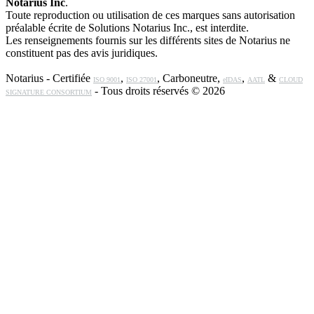
Notarius Inc
.
Toute reproduction ou utilisation de ces marques sans autorisation
préalable écrite de Solutions Notarius Inc., est interdite.
Les renseignements fournis sur les différents sites de Notarius ne
constituent pas des avis juridiques.
Notarius - Certifiée
,
, Carboneutre,
,
&
ISO 9001
ISO 27001
eIDAS
AATL
CLOUD
- Tous droits réservés © 2026
SIGNATURE CONSORTIUM