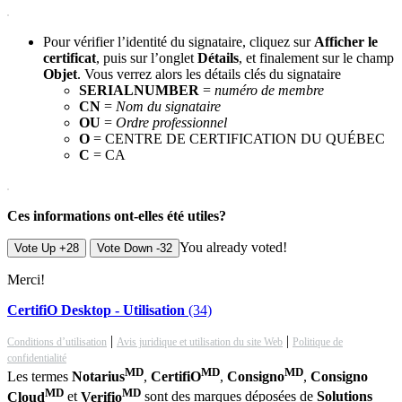
Pour vérifier l’identité du signataire, cliquez sur
Afficher le
certificat
, puis sur l’onglet
Détails
, et finalement sur le champ
Objet
. Vous verrez alors les détails clés du signataire
SERIALNUMBER
=
numéro de membre
CN
=
Nom du signataire
OU
=
Ordre professionnel
O
= CENTRE DE CERTIFICATION DU QUÉBEC
C
= CA
Ces informations ont-elles été utiles?
You already voted!
Vote Up +28
Vote Down -32
Merci!
CertifiO Desktop - Utilisation
(34)
|
|
Conditions d’utilisation
Avis juridique et utilisation du site Web
Politique de
confidentialité
MD
MD
MD
Les termes
Notarius
,
CertifiO
,
Consigno
,
Consigno
MD
MD
Cloud
et
Verifio
sont des marques déposées de
Solutions