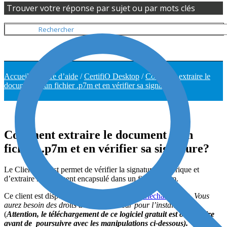
Trouver votre réponse par sujet ou par mots clés
Accueil
/
Centre d’aide
/
CertifiO Desktop
/
Comment extraire le
document d’un fichier .p7m et en vérifier sa signature?
Comment extraire le document d'un
fichier .p7m et en vérifier sa signature?
Le Client Entrust permet de vérifier la signature numérique et
d’extraire le document encapsulé dans un fichier .p7m.
Ce client est disponible dans notre
page de téléchargement
.
Vous
aurez besoin des droits d’administrateur pour l’installation
(
Attention, le téléchargement de ce logiciel gratuit est obligatoire
avant de poursuivre avec les manipulations ci-dessous).