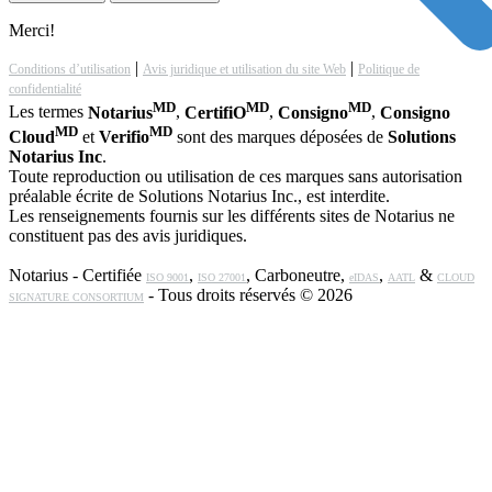
Merci!
|
|
Conditions d’utilisation
Avis juridique et utilisation du site Web
Politique de
confidentialité
MD
MD
MD
Les termes
Notarius
,
CertifiO
,
Consigno
,
Consigno
MD
MD
Cloud
et
Verifio
sont des marques déposées de
Solutions
Notarius Inc
.
Toute reproduction ou utilisation de ces marques sans autorisation
préalable écrite de Solutions Notarius Inc., est interdite.
Les renseignements fournis sur les différents sites de Notarius ne
constituent pas des avis juridiques.
Notarius - Certifiée
,
, Carboneutre,
,
&
ISO 9001
ISO 27001
eIDAS
AATL
CLOUD
- Tous droits réservés © 2026
SIGNATURE CONSORTIUM