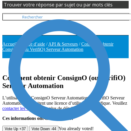
Trouver votre réponse par sujet ou par mots clés
Accueil
/
Centre d’aide
/
API & Serveurs
/
Comment obtenir
ConsignO (ou VerifiO) Serveur Automation
Comment obtenir ConsignO (ou VerifiO)
Serveur Automation
L’utilisation de ConsignO Serveur Automation ou VerifiO Serveur
Automation nécessitent une licence d’utilisation spécifique. Veuillez
contacter les ventes
pour plus de détails.
Ces informations ont-elles été utiles?
You already voted!
Vote Up +37
Vote Down -44