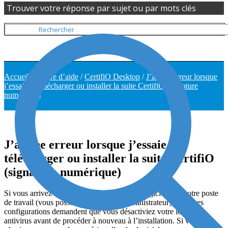
Trouver votre réponse par sujet ou par mots clés
Accueil
/
Centre d’aide
/
CertifiO Desktop
/
J’ai une erreur lorsque
j’essaie de télécharger ou installer la suite CertifiO (signature
numérique)
J’ai une erreur lorsque j’essaie de
télécharger ou installer la suite CertifiO
(signature numérique)
Si vous arrivez normalement à installer des logiciels sur votre poste
de travail (vous possédez les droits d’administrateur), certaines
configurations demandent que vous désactiviez votre logiciel
antivirus avant de procéder à nouveau à l’installation. Si vous