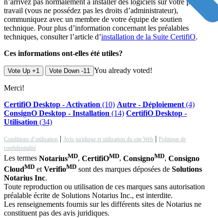
n’arrivez pas normalement à installer des logiciels sur votre poste de
travail (vous ne possédez pas les droits d’administrateur),
communiquez avec un membre de votre équipe de soutien
technique. Pour plus d’information concernant les préalables
techniques, consulter l’article d’
installation de la Suite CertifiO
.
Ces informations ont-elles été utiles?
You already voted!
Vote Up +1
Vote Down -11
Merci!
CertifiO Desktop - Activation
(10)
Autre - Déploiement
(4)
ConsignO Desktop - Installation
(14)
CertifiO Desktop -
Utilisation
(34)
|
|
Conditions d’utilisation
Avis juridique et utilisation du site Web
Politique de
confidentialité
MD
MD
MD
Les termes
Notarius
,
CertifiO
,
Consigno
,
Consigno
MD
MD
Cloud
et
Verifio
sont des marques déposées de
Solutions
Notarius Inc
.
Toute reproduction ou utilisation de ces marques sans autorisation
préalable écrite de Solutions Notarius Inc., est interdite.
Les renseignements fournis sur les différents sites de Notarius ne
constituent pas des avis juridiques.