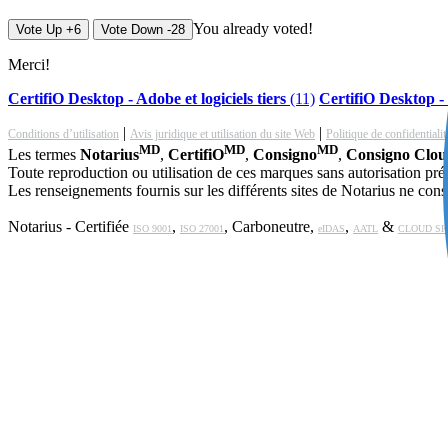
You already voted!
Vote Up +6
Vote Down -28
Merci!
CertifiO Desktop - Adobe et logiciels tiers
(11)
CertifiO Desktop - 
|
|
Conditions d’utilisation
Avis juridique et utilisation du site Web
Politique de confidentialit
MD
MD
MD
Les termes
Notarius
,
CertifiO
,
Consigno
,
Consigno Clo
Toute reproduction ou utilisation de ces marques sans autorisation préal
Les renseignements fournis sur les différents sites de Notarius ne const
Notarius - Certifiée
,
, Carboneutre,
,
&
ISO 9001
ISO 27001
eIDAS
AATL
CLOUD SI