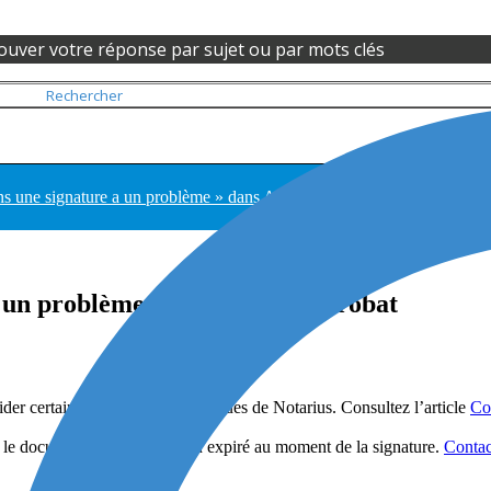
ouver votre réponse par sujet ou par mots clés
ns une signature a un problème » dans Adobe Acrobat
a un problème » dans Adobe Acrobat
der certaines signatures numériques de Notarius. Consultez l’article
Co
er le document était révoqué ou expiré au moment de la signature.
Contac