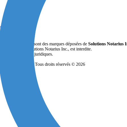
Utilisation
(34)
é
MD
MD
ud
et
Verifio
sont des marques déposées de
Solutions Notarius 
able écrite de Solutions Notarius Inc., est interdite.
ituent pas des avis juridiques.
- Tous droits réservés © 2026
GNATURE CONSORTIUM