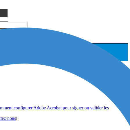
mment configurer Adobe Acrobat pour signer ou valider les
tez-nous
!