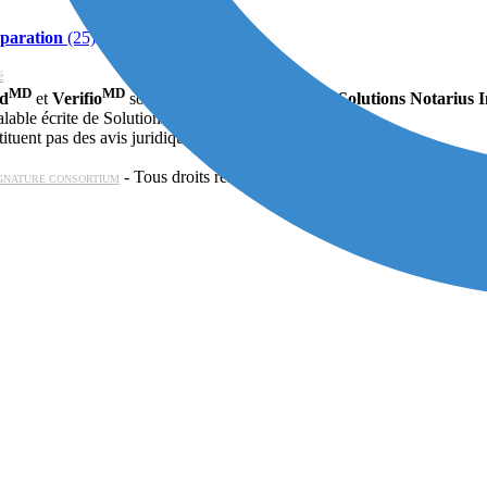
paration
(25)
é
MD
MD
ud
et
Verifio
sont des marques déposées de
Solutions Notarius 
able écrite de Solutions Notarius Inc., est interdite.
ituent pas des avis juridiques.
- Tous droits réservés © 2026
GNATURE CONSORTIUM