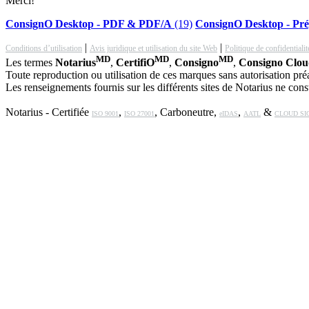
Merci!
ConsignO Desktop - PDF & PDF/A
(19)
ConsignO Desktop - Pré
|
|
Conditions d’utilisation
Avis juridique et utilisation du site Web
Politique de confidentialit
MD
MD
MD
Les termes
Notarius
,
CertifiO
,
Consigno
,
Consigno Clo
Toute reproduction ou utilisation de ces marques sans autorisation préal
Les renseignements fournis sur les différents sites de Notarius ne const
Notarius - Certifiée
,
, Carboneutre,
,
&
ISO 9001
ISO 27001
eIDAS
AATL
CLOUD SI