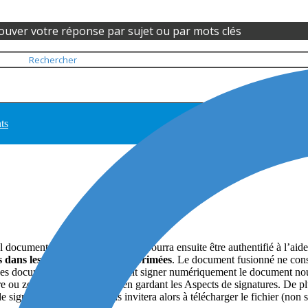
ouver votre réponse par sujet ou par mots clés
ts
l document PDF (ou PDF/A) qui pourra ensuite être authentifié à l’ai
es dans les documents sont supprimées
. Le document fusionné ne con
des documents originaux doivent signer numériquement le document nouve
 ou zone de signature, tout en gardant les Aspects de signatures. De plu
 de signature. ConsignO vous invitera alors à télécharger le fichier (non 