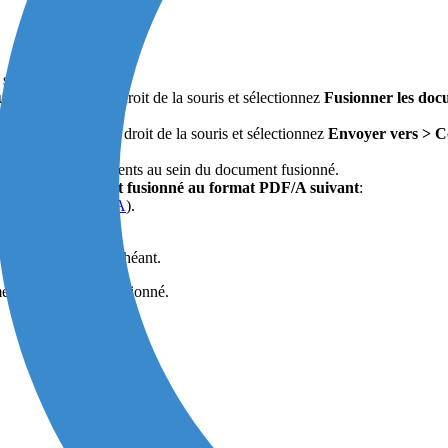
suivantes :
uez avec le bouton droit de la souris et sélectionnez
Fusionner les doc
quez avec le bouton droit de la souris et sélectionnez
Envoyer vers > Co
er l’ordre des documents au sein du document fusionné.
ertir le document fusionné au format PDF/A suivant
:
Voir
Formats PDF/A
).
signature, le cas échéant.
ment du document fusionné.