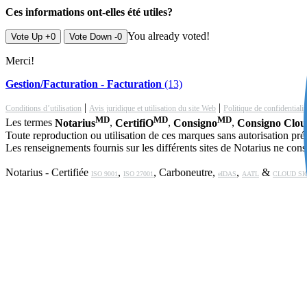
Ces informations ont-elles été utiles?
You already voted!
Vote Up +0
Vote Down -0
Merci!
Gestion/Facturation - Facturation
(13)
|
|
Conditions d’utilisation
Avis juridique et utilisation du site Web
Politique de confidentialit
MD
MD
MD
Les termes
Notarius
,
CertifiO
,
Consigno
,
Consigno Clo
Toute reproduction ou utilisation de ces marques sans autorisation préal
Les renseignements fournis sur les différents sites de Notarius ne const
Notarius - Certifiée
,
, Carboneutre,
,
&
ISO 9001
ISO 27001
eIDAS
AATL
CLOUD SI