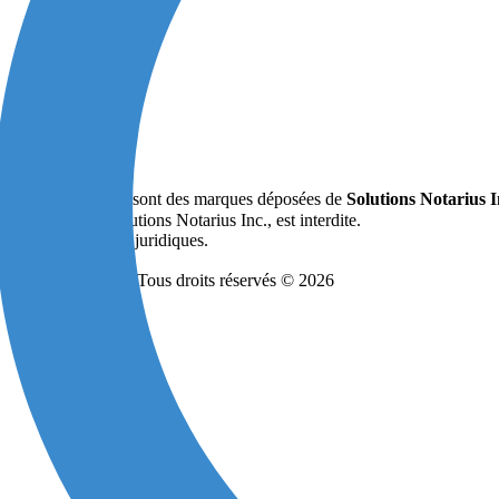
é
MD
MD
ud
et
Verifio
sont des marques déposées de
Solutions Notarius 
able écrite de Solutions Notarius Inc., est interdite.
ituent pas des avis juridiques.
- Tous droits réservés © 2026
GNATURE CONSORTIUM