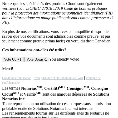
Notez que les spécificités des produits Cloud sont également
vérifiées (
voir ISO/IEC 27018 :2019 Code de bonnes pratiques
pour la protection des informations personnelles identifiables (PII)
dans l’informatique en nuage public agissant comme processeur de
PII
).
En plus de nos certifications, vous avez la tranquillité d’esprit de
savoir que vos documents sont admissibles comme preuve (et pas
seulement comme preuve prima facie) en vertu du droit Canadien.
Ces informations ont-elles été utiles?
You already voted!
Vote Up +1
Vote Down -1
Merci!
|
|
Conditions d’utilisation
Avis juridique et utilisation du site Web
Politique de
confidentialité
MD
MD
MD
Les termes
Notarius
,
CertifiO
,
Consigno
,
Consigno
MD
MD
Cloud
et
Verifio
sont des marques déposées de
Solutions
Notarius Inc
.
Toute reproduction ou utilisation de ces marques sans autorisation
préalable écrite de Solutions Notarius Inc., est interdite.
Les renseignements fournis sur les différents sites de Notarius ne
constituent pas des avis juridiques.