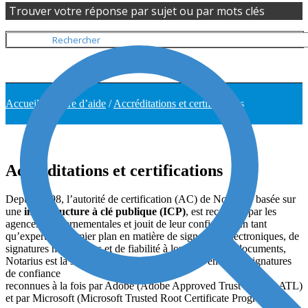
Trouver votre réponse par sujet ou par mots clés
Accueil
/
Centre d’aide
/
Accréditations et certifications
Accréditations et certifications
Depuis 1998, l’autorité de certification (AC) de Notarius, basée sur
une
infrastructure à clé publique (ICP)
, est reconnue par les
agences gouvernementales et jouit de leur confiance. En tant
qu’expert de premier plan en matière de signatures électroniques, de
signatures numériques et de fiabilité à long terme des documents,
Notarius est la seule entreprise canadienne qui émet des signatures
de confiance
reconnues à la fois par Adobe (Adobe Approved Trust List – AATL)
et par Microsoft (Microsoft Trusted Root Certificate Program).