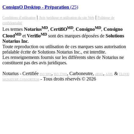
ConsignO Desktop - Préparation
(25)
|
|
Conditions d’utilisation
Avis juridique et utilisation du site Web
Politique de
confidentialité
MD
MD
MD
Les termes
Notarius
,
CertifiO
,
Consigno
,
Consigno
MD
MD
Cloud
et
Verifio
sont des marques déposées de
Solutions
Notarius Inc
.
Toute reproduction ou utilisation de ces marques sans autorisation
préalable écrite de Solutions Notarius Inc., est interdite.
Les renseignements fournis sur les différents sites de Notarius ne
constituent pas des avis juridiques.
Notarius - Certifiée
,
, Carboneutre,
,
&
ISO 9001
ISO 27001
eIDAS
AATL
CLOUD
- Tous droits réservés © 2026
SIGNATURE CONSORTIUM