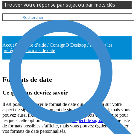
Trouver votre réponse par sujet ou par mots clés
Accueil
/
Centre d’aide
/
ConsignO Desktop
/
Modifier les
préférences Formats de date
Formats de date
Ce que vous devriez savoir
Il est possible de fixer le format de date qui s’affichera sur votre
aspect de signature au moment de signer numériquement, mais vous
pouvez aussi fixer le format pour tous les aspects de signature pour
lesquels cette option est activée (voir
Aspect de signature
). Une liste
de formats possibles s’affiche, mais vous pouvez également ajouter
vos formats de date personnalisés.