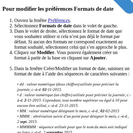
Pour modifier les préférences Formats de date
Ouvrez la fenêtre
Préférences
.
Sélectionnez
Formats de date
dans le volet de gauche.
Dans le volet de droite, sélectionnez le format de date que
vous souhaitez utiliser si cela n’est pas déjà le format par
défaut. Si aucun des formats ne correspond exactement au
format souhaité, sélectionnez celui qui s’en approche le plus.
Cliquez sur
Modifier
. Vous pouvez également créer un
format à partir de la base en cliquant sur
Ajouter
.
Dans la fenêtre Créer/Modifier un format de date, saisissez un
format de date à l’aide des séquences de caractères suivantes :
•
dd : valeur numérique (deux chiffres) utilisée pour préciser la
journée, c.-à-d.
02
-11-2015.
• d : valeur numérique (un chiffre) utilisée pour préciser la journée, c.-
à-d.
2
-11-2015. Cependant, tout nombre supérieur ou égal à 10 peut
encore être utilisé, c.-à-d. 23-11-2015.
• MM : valeur numérique désignant le mois, c.-à-d.,
02
-02-2015
• MMM. : abréviation suivie d’un point pour désigner le mois, c.-à-d.,
2
sept
. 2015.
• MMMMM : séquence utilisée pour que le nom du mois soit indiqué
au long, c.-à-d., 2
septembre
2015.