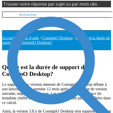
Trouver votre réponse par sujet ou par mots clés
Accueil
/
Centre d’aide
/
ConsignO Desktop
/
Quelle est la durée de
support de ConsignO Desktop?
Quelle est la durée de support de
ConsignO Desktop?
Le support d’une version mineure de ConsignO Desktop débute à
son lancement et se termine 12 mois après le lancement de version
suivante, majeure ou mineure. Les versions de maintenance (le
troisième chiffre au numéro de version) ne sont pas considérées dans
ce calcul.
Ainsi, la version 3.8.x de ConsignO Desktop sera supportée pendant