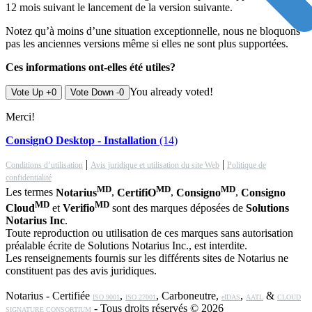
12 mois suivant le lancement de la version suivante.
Notez qu’à moins d’une situation exceptionnelle, nous ne bloquons
pas les anciennes versions même si elles ne sont plus supportées.
Ces informations ont-elles été utiles?
You already voted!
Vote Up +0
Vote Down -0
Merci!
ConsignO Desktop - Installation
(14)
|
|
Conditions d’utilisation
Avis juridique et utilisation du site Web
Politique de
confidentialité
MD
MD
MD
Les termes
Notarius
,
CertifiO
,
Consigno
,
Consigno
MD
MD
Cloud
et
Verifio
sont des marques déposées de
Solutions
Notarius Inc
.
Toute reproduction ou utilisation de ces marques sans autorisation
préalable écrite de Solutions Notarius Inc., est interdite.
Les renseignements fournis sur les différents sites de Notarius ne
constituent pas des avis juridiques.
Notarius - Certifiée
,
, Carboneutre,
,
&
ISO 9001
ISO 27001
eIDAS
AATL
CLOUD
- Tous droits réservés © 2026
SIGNATURE CONSORTIUM